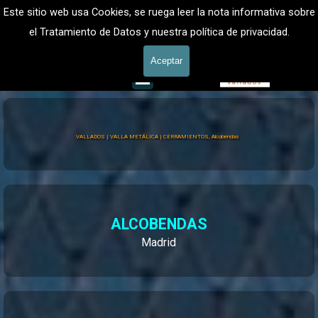
Vaya al Contenido
VALLADOS METALICOS MADRID - VALLADO DE FINCAS
Este sitio web usa Cookies, se ruega leer la nota informativa sobre
Vallas y Cercados, Vallado de fincas y parcelas
el Tratamiento de Datos y nuestra política de privacidad.
601 900 178
Aceptar
Saltar menú
VALLADOS | VALLA METÁLICA | CERRAMIENTOS, Alcobendas
ALCOBENDAS
Madrid